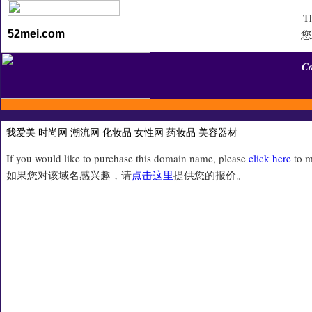
Th
您
52mei.com
C
我爱美 时尚网 潮流网 化妆品 女性网 药妆品 美容器材
If you would like to purchase this domain name, please
click here
to m
如果您对该域名感兴趣，请
点击这里
提供您的报价。