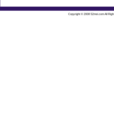
Copyright © 2008 52mei.com All Righ